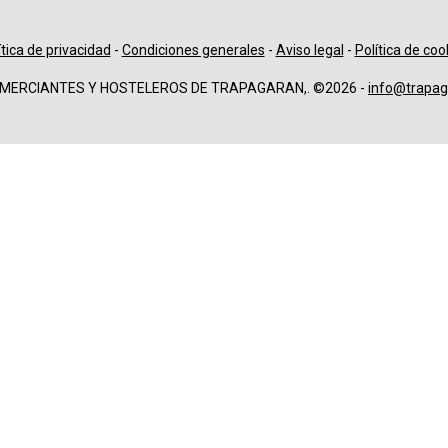
ítica de privacidad
-
Condiciones generales
-
Aviso legal
-
Política de coo
OMERCIANTES Y HOSTELEROS DE TRAPAGARAN,. ©2026 -
info@trapag