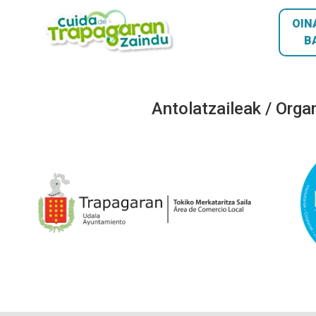
OIN
B
Antolatzaileak / Orga