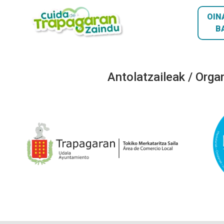
OIN
B
Antolatzaileak / Orga