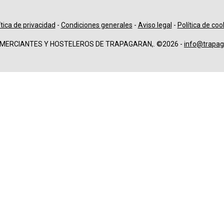
ítica de privacidad
-
Condiciones generales
-
Aviso legal
-
Política de coo
OMERCIANTES Y HOSTELEROS DE TRAPAGARAN,. ©2026 -
info@trapag