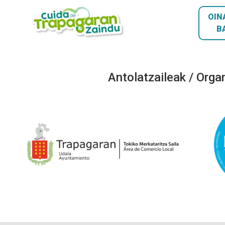
OIN
B
Antolatzaileak / Orga