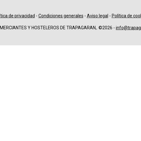
ítica de privacidad
-
Condiciones generales
-
Aviso legal
-
Política de coo
OMERCIANTES Y HOSTELEROS DE TRAPAGARAN,. ©2026 -
info@trapag