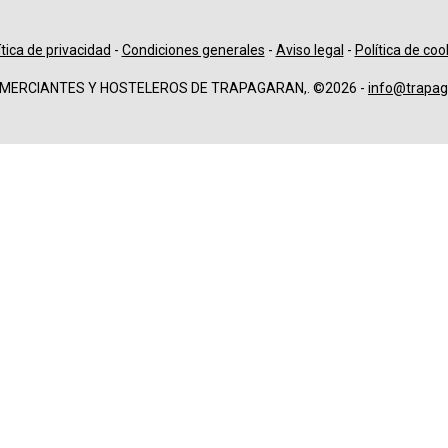
ítica de privacidad
-
Condiciones generales
-
Aviso legal
-
Política de coo
OMERCIANTES Y HOSTELEROS DE TRAPAGARAN,. ©2026 -
info@trapag