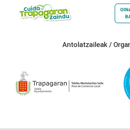
OIN
B
Antolatzaileak / Orga