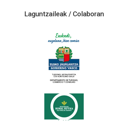
Laguntzaileak / Colaboran