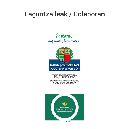
Laguntzaileak / Colaboran