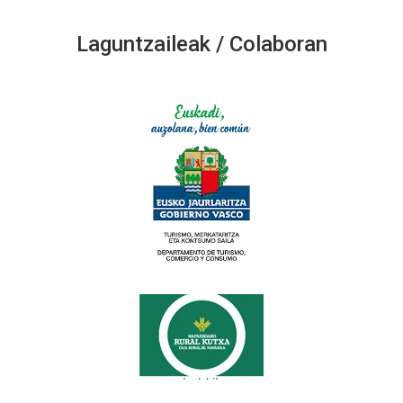
Laguntzaileak / Colaboran