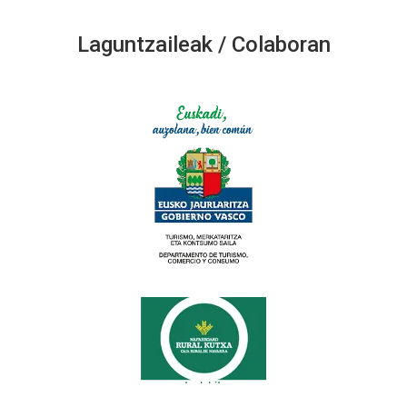
Laguntzaileak / Colaboran