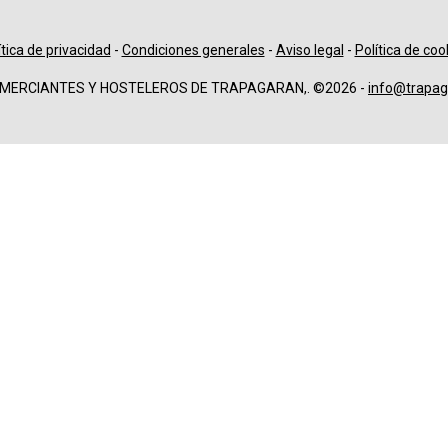
ítica de privacidad
-
Condiciones generales
-
Aviso legal
-
Política de coo
OMERCIANTES Y HOSTELEROS DE TRAPAGARAN,. ©2026 -
info@trapag