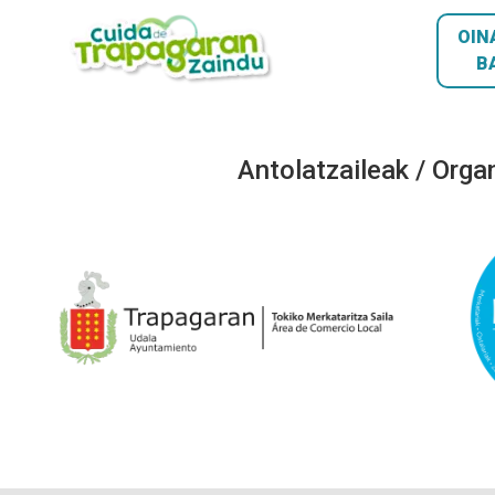
OIN
B
Antolatzaileak / Orga