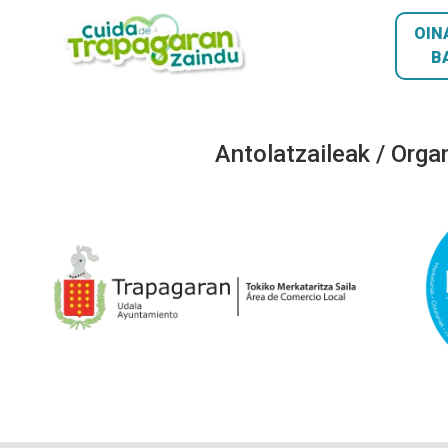
OIN
B
Antolatzaileak / Orga