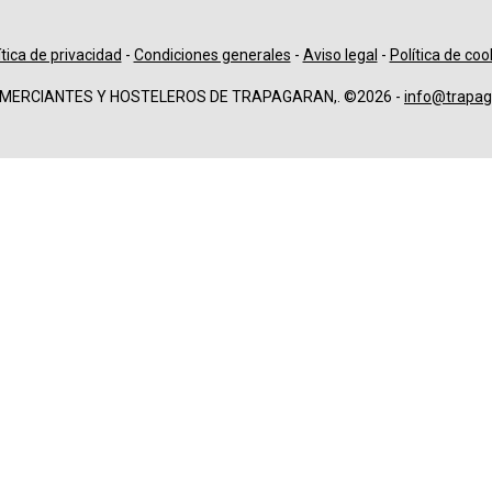
ítica de privacidad
-
Condiciones generales
-
Aviso legal
-
Política de coo
OMERCIANTES Y HOSTELEROS DE TRAPAGARAN,. ©2026 -
info@trapag