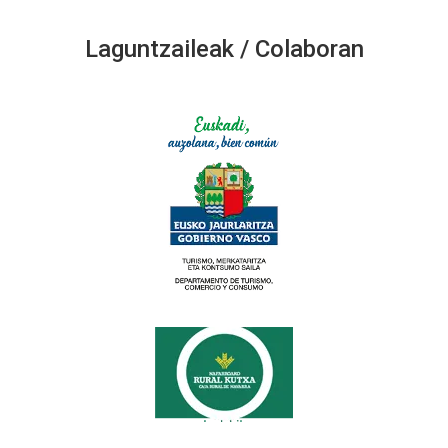
Laguntzaileak / Colaboran