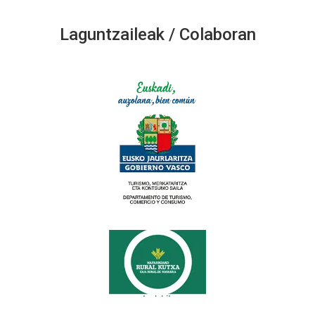
Laguntzaileak / Colaboran