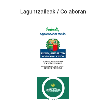
Laguntzaileak / Colaboran