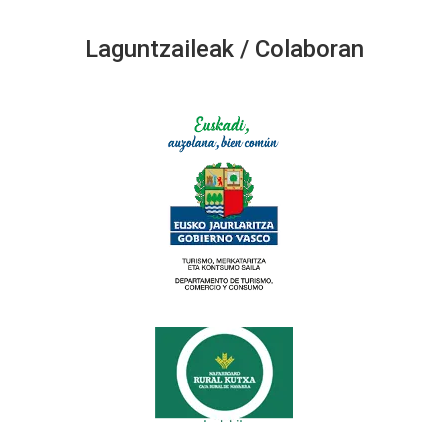
Laguntzaileak / Colaboran