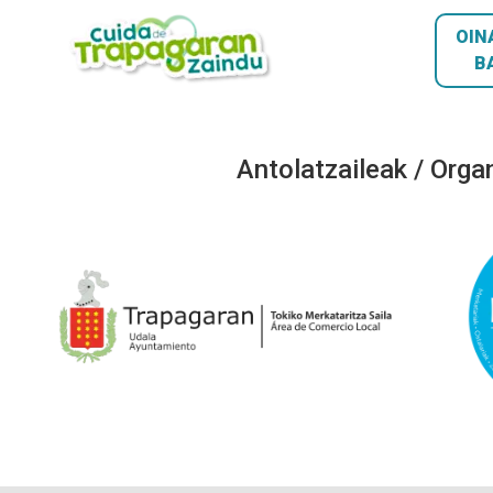
OIN
B
Antolatzaileak / Orga