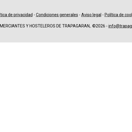
ítica de privacidad
-
Condiciones generales
-
Aviso legal
-
Política de coo
OMERCIANTES Y HOSTELEROS DE TRAPAGARAN,. ©2026 -
info@trapag