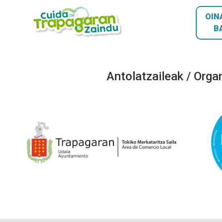
OIN
B
Antolatzaileak / Orga