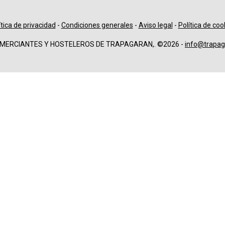
ítica de privacidad
-
Condiciones generales
-
Aviso legal
-
Política de coo
OMERCIANTES Y HOSTELEROS DE TRAPAGARAN,. ©2026 -
info@trapag