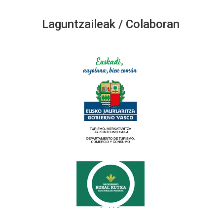
Laguntzaileak / Colaboran