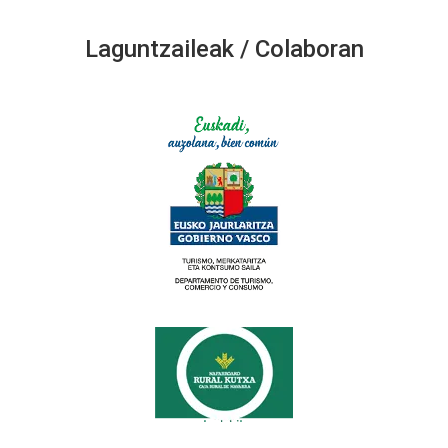
Laguntzaileak / Colaboran