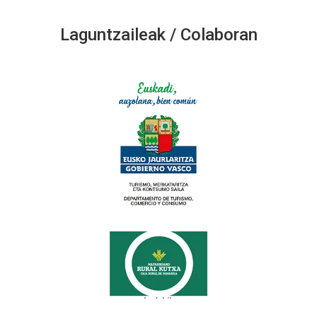
Laguntzaileak / Colaboran