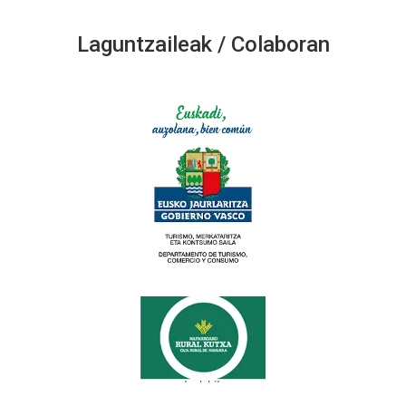
Laguntzaileak / Colaboran