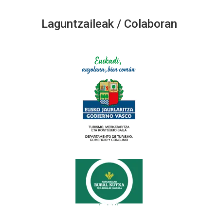
Laguntzaileak / Colaboran