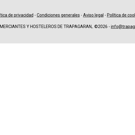
ítica de privacidad
-
Condiciones generales
-
Aviso legal
-
Política de coo
OMERCIANTES Y HOSTELEROS DE TRAPAGARAN,. ©2026 -
info@trapag