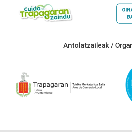
OIN
B
Antolatzaileak / Orga