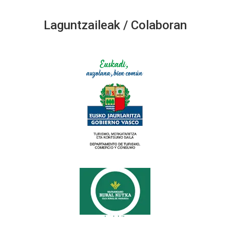
Laguntzaileak / Colaboran