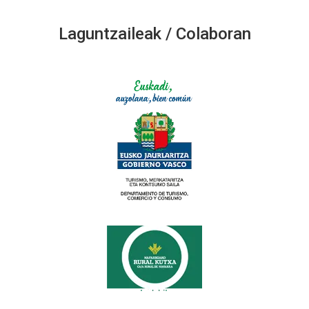
Laguntzaileak / Colaboran