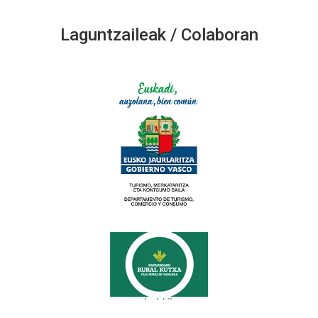
Laguntzaileak / Colaboran