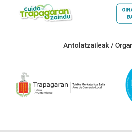
OIN
B
Antolatzaileak / Orga