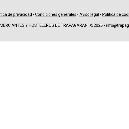
ítica de privacidad
-
Condiciones generales
-
Aviso legal
-
Política de coo
OMERCIANTES Y HOSTELEROS DE TRAPAGARAN,. ©2026 -
info@trapag