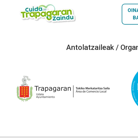
OIN
B
Antolatzaileak / Orga