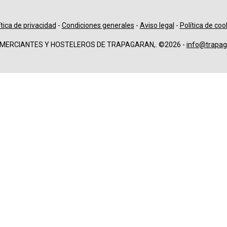
ítica de privacidad
-
Condiciones generales
-
Aviso legal
-
Política de coo
OMERCIANTES Y HOSTELEROS DE TRAPAGARAN,. ©2026 -
info@trapag