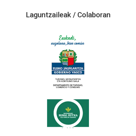
Laguntzaileak / Colaboran