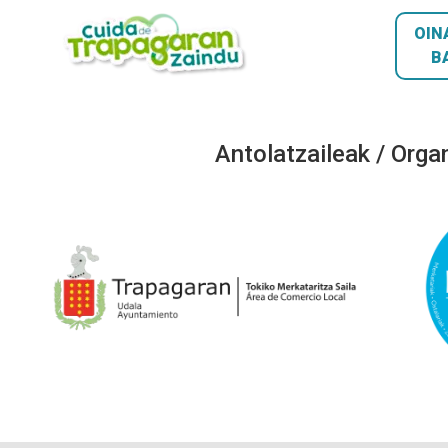
OIN
B
Antolatzaileak / Orga