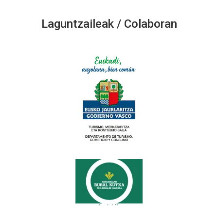
Laguntzaileak / Colaboran