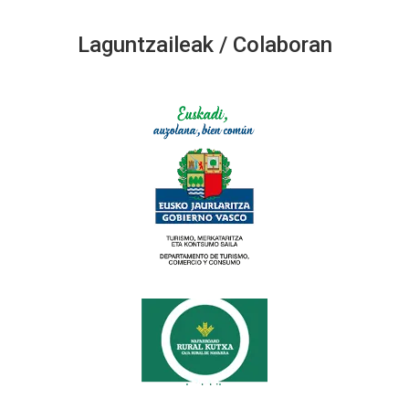
Laguntzaileak / Colaboran