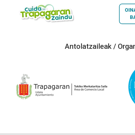
OIN
B
Antolatzaileak / Orga