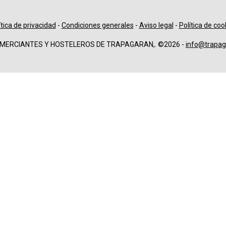
ítica de privacidad
-
Condiciones generales
-
Aviso legal
-
Política de coo
OMERCIANTES Y HOSTELEROS DE TRAPAGARAN,. ©2026 -
info@trapag