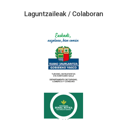
Laguntzaileak / Colaboran