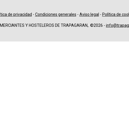
ítica de privacidad
-
Condiciones generales
-
Aviso legal
-
Política de coo
OMERCIANTES Y HOSTELEROS DE TRAPAGARAN,. ©2026 -
info@trapag