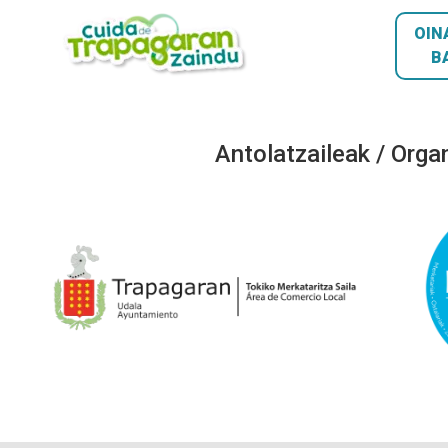
OIN
B
Antolatzaileak / Orga