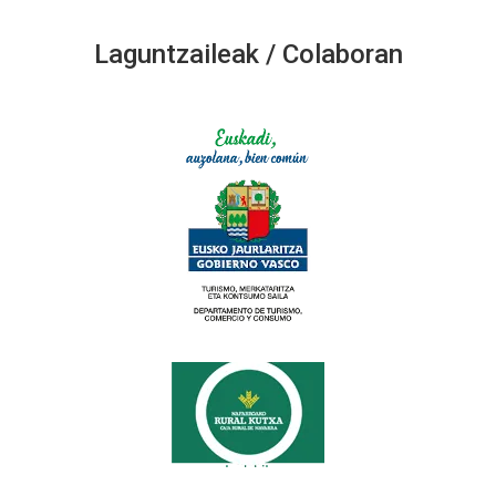
Laguntzaileak / Colaboran