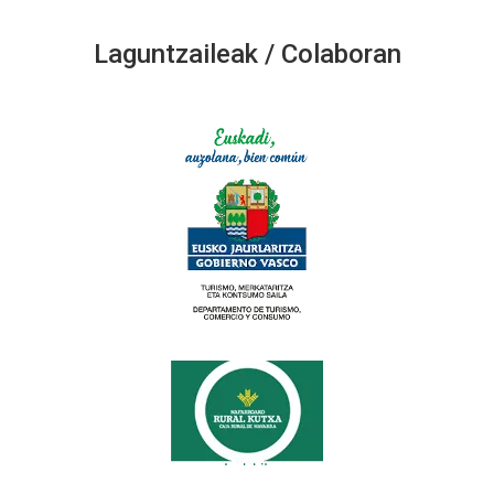
Laguntzaileak / Colaboran