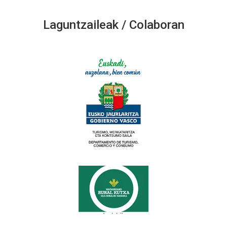
Laguntzaileak / Colaboran