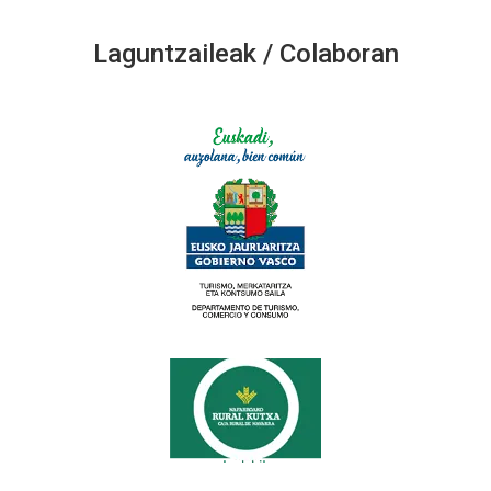
Laguntzaileak / Colaboran