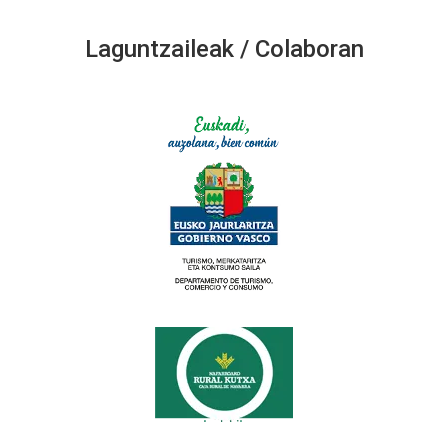
Laguntzaileak / Colaboran