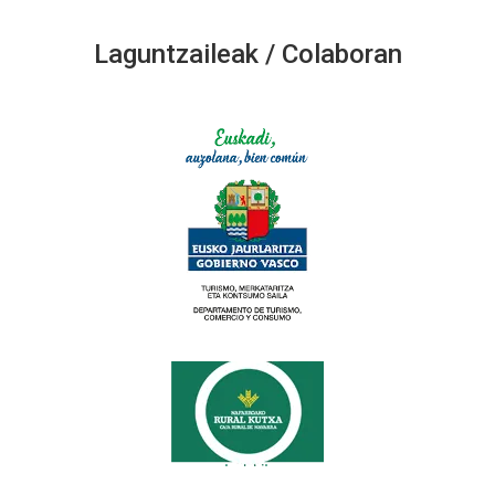
Laguntzaileak / Colaboran