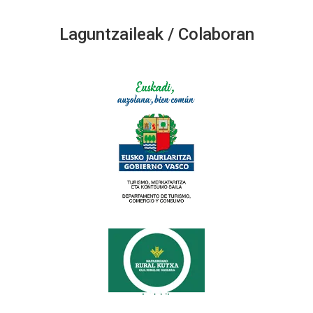
Laguntzaileak / Colaboran