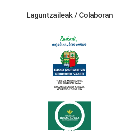
Laguntzaileak / Colaboran