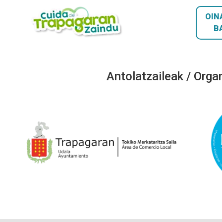
OIN
B
Antolatzaileak / Orga