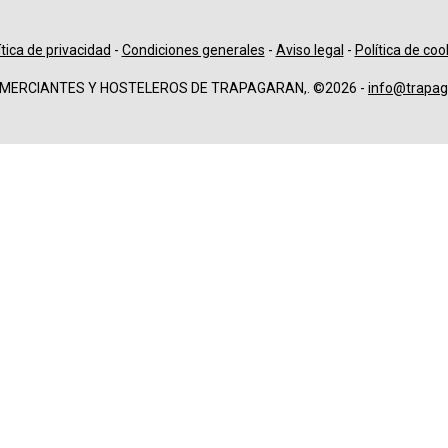
ítica de privacidad
-
Condiciones generales
-
Aviso legal
-
Política de coo
OMERCIANTES Y HOSTELEROS DE TRAPAGARAN,. ©2026 -
info@trapag