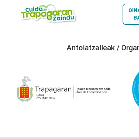
OIN
B
Antolatzaileak / Orga