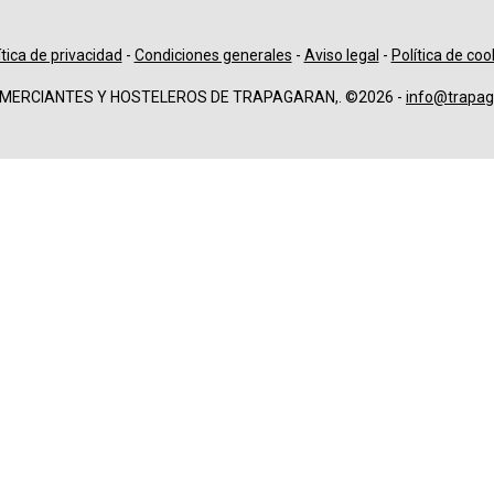
ítica de privacidad
-
Condiciones generales
-
Aviso legal
-
Política de coo
OMERCIANTES Y HOSTELEROS DE TRAPAGARAN,. ©2026 -
info@trapag