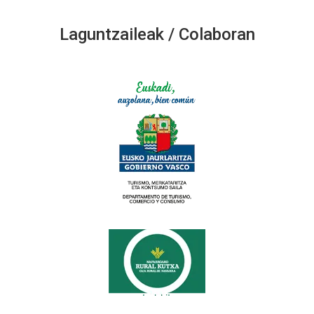
Laguntzaileak / Colaboran