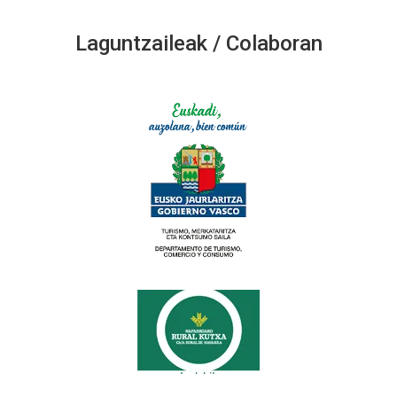
Laguntzaileak / Colaboran