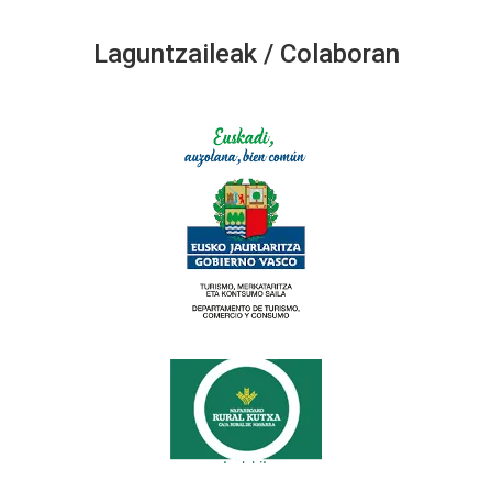
Laguntzaileak / Colaboran