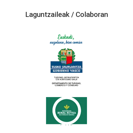
Laguntzaileak / Colaboran