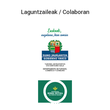
Laguntzaileak / Colaboran