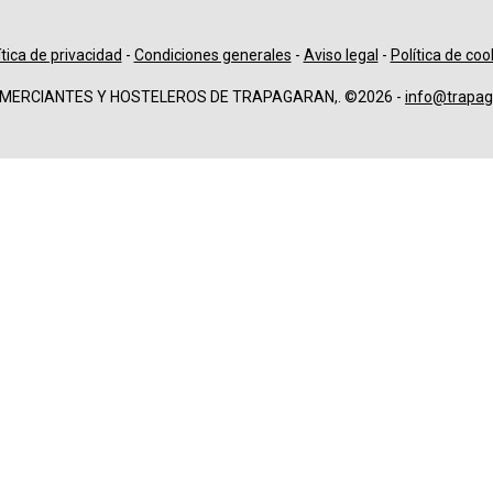
ítica de privacidad
-
Condiciones generales
-
Aviso legal
-
Política de coo
OMERCIANTES Y HOSTELEROS DE TRAPAGARAN,. ©2026 -
info@trapag