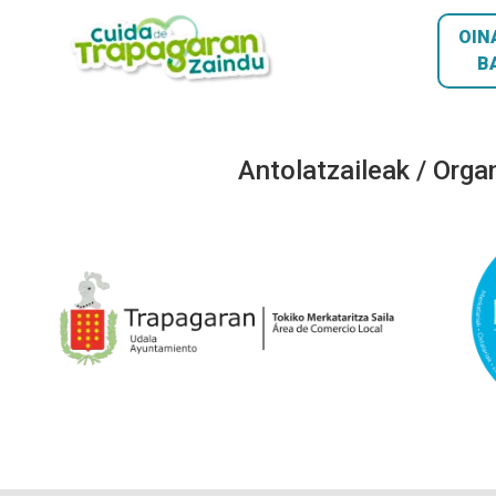
OIN
B
Antolatzaileak / Orga